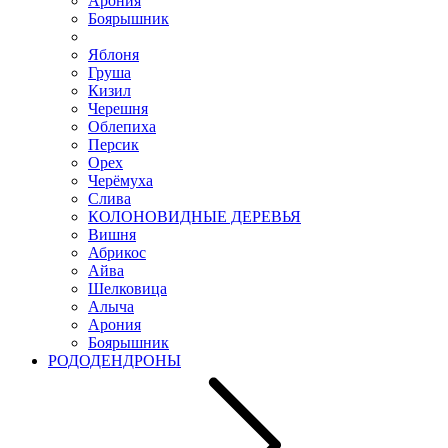
Арония
Боярышник
Яблоня
Груша
Кизил
Черешня
Облепиха
Персик
Орех
Черёмуха
Слива
КОЛОНОВИДНЫЕ ДЕРЕВЬЯ
Вишня
Абрикос
Айва
Шелковица
Алыча
Арония
Боярышник
РОДОДЕНДРОНЫ