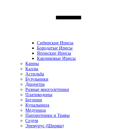
Сибирские Ирисы
Бородатые Ирисы
Японские Ирисы
Карликовые Ирисы
Канны
Каллы
Астильба
Бузульники
Дицентра
Разные многолетники
Платикодоны
Бегонии
Купальница
Медуница
Папоротники и Травы
Седум
Эремурус (Ширяш)