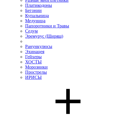
Разные многолетники
Платикодоны
Бегонии
Купальница
Медуница
Папоротники и Травы
Седум
Эремурус (Ширяш)
Ранункулюсы
Эхинацея
Гейхеры
ХОСТЫ
Морозники
Прострелы
ИРИСЫ