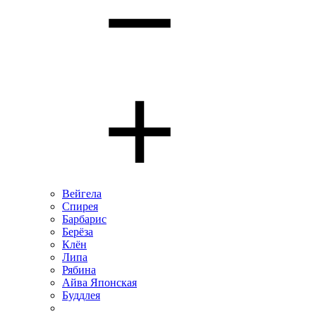
Вейгела
Спирея
Барбарис
Берёза
Клён
Липа
Рябина
Айва Японская
Буддлея