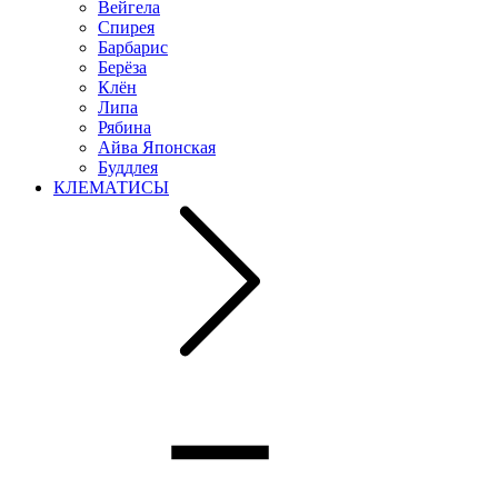
Вейгела
Спирея
Барбарис
Берёза
Клён
Липа
Рябина
Айва Японская
Буддлея
КЛЕМАТИСЫ