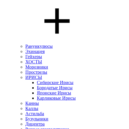
Ранункулюсы
Эхинацея
Гейхеры
ХОСТЫ
Морозники
Прострелы
ИРИСЫ
Сибирские Ирисы
Бородатые Ирисы
Японские Ирисы
Карликовые Ирисы
Канны
Каллы
Астильба
Бузульники
Дицентра