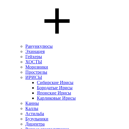
Ранункулюсы
Эхинацея
Гейхеры
ХОСТЫ
Морозники
Прострелы
ИРИСЫ
Сибирские Ирисы
Бородатые Ирисы
Японские Ирисы
Карликовые Ирисы
Канны
Каллы
Астильба
Бузульники
Дицентра