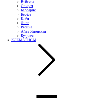
Вейгела
Спирея
Барбарис
Берёза
Клён
Липа
Рябина
Айва Японская
Буддлея
КЛЕМАТИСЫ