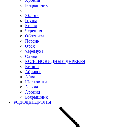
Арония
Боярышник
Яблоня
Груша
Кизил
Черешня
Облепиха
Персик
Орех
Черёмуха
Слива
КОЛОНОВИДНЫЕ ДЕРЕВЬЯ
Вишня
Абрикос
Айва
Шелковица
Алыча
Арония
Боярышник
РОДОДЕНДРОНЫ