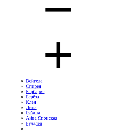
Вейгела
Спирея
Барбарис
Берёза
Клён
Липа
Рябина
Айва Японская
Буддлея