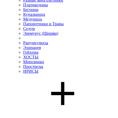
Разные многолетники
Платикодоны
Бегонии
Купальница
Медуница
Папоротники и Травы
Седум
Эремурус (Ширяш)
Ранункулюсы
Эхинацея
Гейхеры
ХОСТЫ
Морозники
Прострелы
ИРИСЫ