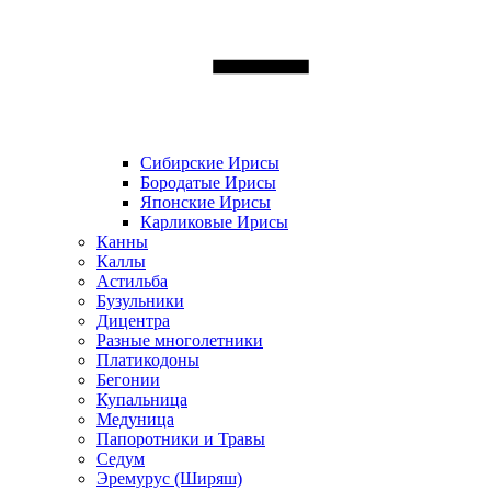
Сибирские Ирисы
Бородатые Ирисы
Японские Ирисы
Карликовые Ирисы
Канны
Каллы
Астильба
Бузульники
Дицентра
Разные многолетники
Платикодоны
Бегонии
Купальница
Медуница
Папоротники и Травы
Седум
Эремурус (Ширяш)