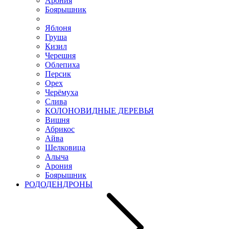
Арония
Боярышник
Яблоня
Груша
Кизил
Черешня
Облепиха
Персик
Орех
Черёмуха
Слива
КОЛОНОВИДНЫЕ ДЕРЕВЬЯ
Вишня
Абрикос
Айва
Шелковица
Алыча
Арония
Боярышник
РОДОДЕНДРОНЫ