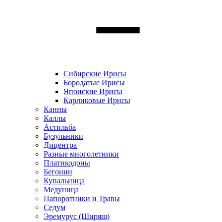
Сибирские Ирисы
Бородатые Ирисы
Японские Ирисы
Карликовые Ирисы
Канны
Каллы
Астильба
Бузульники
Дицентра
Разные многолетники
Платикодоны
Бегонии
Купальница
Медуница
Папоротники и Травы
Седум
Эремурус (Ширяш)