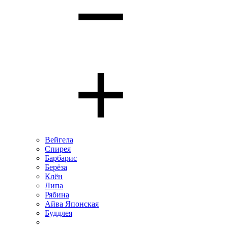
Вейгела
Спирея
Барбарис
Берёза
Клён
Липа
Рябина
Айва Японская
Буддлея