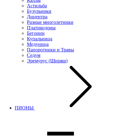
Каллы
Астильба
Бузульники
Дицентра
Разные многолетники
Платикодоны
Бегонии
Купальница
Медуница
Папоротники и Травы
Седум
Эремурус (Ширяш)
ПИОНЫ