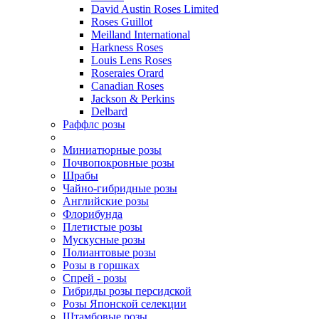
David Austin Roses Limited
Roses Guillot
Meilland International
Harkness Roses
Louis Lens Roses
Roseraies Orard
Canadian Roses
Jackson & Perkins
Delbard
Раффлс розы
Миниатюрные розы
Почвопокровные розы
Шрабы
Чайно-гибридные розы
Английские розы
Флорибунда
Плетистые розы
Мускусные розы
Полиантовые розы
Розы в горшках
Спрей - розы
Гибриды розы персидской
Розы Японской селекции
Штамбовые розы