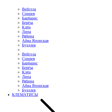
Вейгела
Спирея
Барбарис
Берёза
Клён
Липа
Рябина
Айва Японская
Буддлея
Вейгела
Спирея
Барбарис
Берёза
Клён
Липа
Рябина
Айва Японская
Буддлея
КЛЕМАТИСЫ