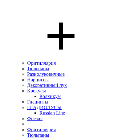
Фритиллярия
Тюльпаны
Разнолуковичные
Нарциссы
Декоративный лук
Крокусы
Колхикум
Гиацинты
ГЛАДИОЛУСЫ
Russian Line
Фрезия
Фритиллярия
Тюльпаны