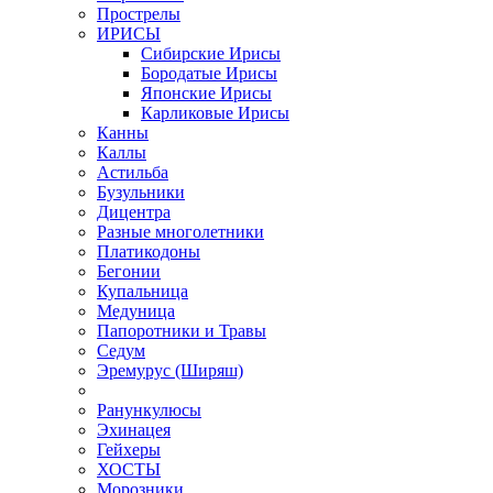
Прострелы
ИРИСЫ
Сибирские Ирисы
Бородатые Ирисы
Японские Ирисы
Карликовые Ирисы
Канны
Каллы
Астильба
Бузульники
Дицентра
Разные многолетники
Платикодоны
Бегонии
Купальница
Медуница
Папоротники и Травы
Седум
Эремурус (Ширяш)
Ранункулюсы
Эхинацея
Гейхеры
ХОСТЫ
Морозники