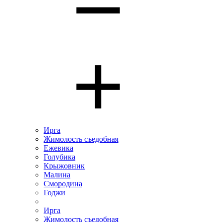
Ирга
Жимолость съедобная
Ежевика
Голубика
Крыжовник
Малина
Смородина
Годжи
Ирга
Жимолость съедобная