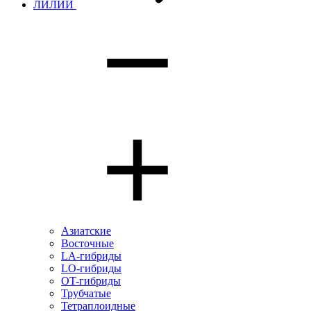
ЛИЛИИ
Азиатские
Восточные
LA-гибриды
LO-гибриды
OT-гибриды
Трубчатые
Тетраплоидные